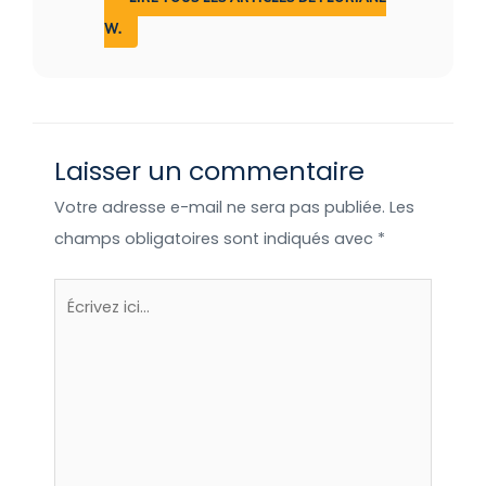
en valeur les acteurs qui œuvrent pour
W.
permettre à tous d’adopter une pratique
touristique plus respectueuse et plus
écologique.
Laisser un commentaire
Votre adresse e-mail ne sera pas publiée.
Les
champs obligatoires sont indiqués avec
*
Écrivez
ici…