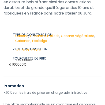
en ossature bois offrant ainsi des constructions
durables et de grande qualité, garanties 10 ans et
fabriquées en France dans notre atelier du Jura.
TYPE DE CONSTRUCTION
Cabane
,
Cabane sur pilotis
,
Cabane Végétalisée
,
Cabanon
,
Ecolodge
ZONE D'INTERVENTION
Toute la France
FOURCHETTE DE PRIX
De 1000€
à 100000€
Promotion
-20% sur les frais de prise en charge administrative
Une offre promotionnelle ou un avantage est disponible