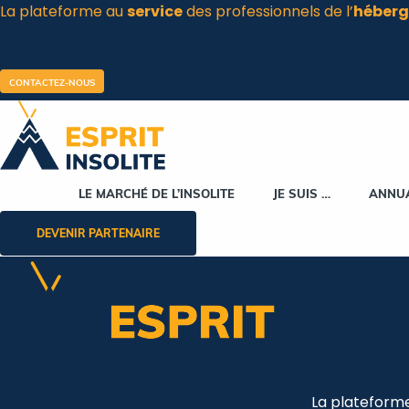
La plateforme au
service
des professionnels de l’
héberg
Aller
au
contenu
CONTACTEZ-NOUS
LE MARCHÉ DE L’INSOLITE
JE SUIS …
ANNU
DEVENIR PARTENAIRE
La plateform