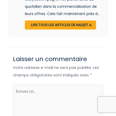
quotidien dans la commercialisation de
leurs offres. Cela fait maintenant près de
15 ans que je baigne dans le monde du
LIRE TOUS LES ARTICLES DE NADJET A.
tourisme et du voyage. C’est d’ailleurs
lors de mes pérégrinations autour du
Monde que j’ai découvert l’hébergement
insolite. Cabane dans les arbres au
Laisser un commentaire
Québec, tente lodge en Afrique du Sud,
chalet trappeur aux Etats-Unis, bulle en
Votre adresse e-mail ne sera pas publiée.
Les
Australie…des expériences enrichissantes
champs obligatoires sont indiqués avec
*
que j’ai plaisir à partager !
Écrivez
ici…