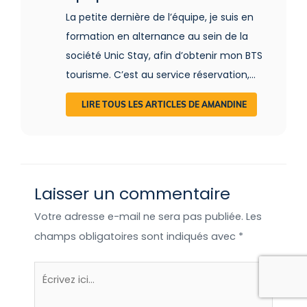
La petite dernière de l’équipe, je suis en
formation en alternance au sein de la
société Unic Stay, afin d’obtenir mon BTS
tourisme. C’est au service réservation,
accompagnée de mes acolytes Léa et
LIRE TOUS LES ARTICLES DE AMANDINE
Cindy, que je conseille et guide les clients
dans le choix de leur séjour insolite. En
contact direct avec eux, je prends très à
cœur mon rôle de conseillère. Je suis
Laisser un commentaire
également en contact avec les
hébergeurs afin de les aider dans le suivi
Votre adresse e-mail ne sera pas publiée.
Les
de leurs réservations. C’est
champs obligatoires sont indiqués avec
*
accompagnée des meilleurs que je suis
formée au secteur du tourisme insolite.
Écrivez
ici…