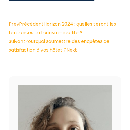
Prev
Précédent
Horizon 2024 : quelles seront les
tendances du tourisme insolite ?
Suivant
Pourquoi soumettre des enquêtes de
satisfaction à vos hôtes ?
Next