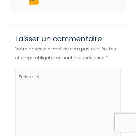
permettre à tous d’adopter une pratique
touristique plus respectueuse et plus
écologique.
Laisser un commentaire
Votre adresse e-mail ne sera pas publiée.
Les
champs obligatoires sont indiqués avec
*
Écrivez
ici…