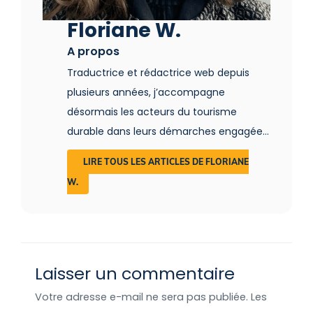
Floriane W.
A propos
Traductrice et rédactrice web depuis
plusieurs années, j’accompagne
désormais les acteurs du tourisme
durable dans leurs démarches engagées.
Tout en respectant leur univers, je mets
LIRE TOUS LES ARTICLES DE FLORIANE
en valeur les acteurs qui œuvrent pour
W.
permettre à tous d’adopter une pratique
touristique plus respectueuse et plus
écologique.
Laisser un commentaire
Votre adresse e-mail ne sera pas publiée.
Les