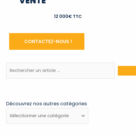
VENTE
12 000€ TTC
CONTACTEZ-NOUS !
Découvrez nos autres catégories
Découvrez
nos
autres