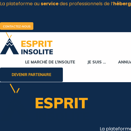
La plateforme au
service
des professionnels de l’
héberg
Aller
au
contenu
CONTACTEZ-NOUS
LE MARCHÉ DE L’INSOLITE
JE SUIS …
ANNU
DEVENIR PARTENAIRE
La plateform