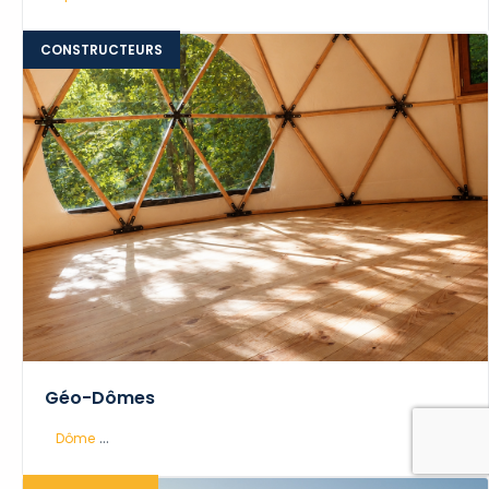
CONSTRUCTEURS
Géo-Dômes
...
Dôme