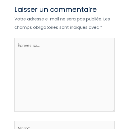
Laisser un commentaire
Québec, tente lodge en Afrique du Sud,
chalet trappeur aux Etats-Unis, bulle en
Votre adresse e-mail ne sera pas publiée.
Les
Australie…des expériences enrichissantes
champs obligatoires sont indiqués avec
*
que j’ai plaisir à partager !
Écrivez
ici…
Nom*