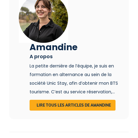
Amandine
A propos
La petite dernière de l’équipe, je suis en
formation en alternance au sein de la
société Unic Stay, afin d’obtenir mon BTS
tourisme. C’est au service réservation,
accompagnée de mes acolytes Léa et
LIRE TOUS LES ARTICLES DE AMANDINE
Cindy, que je conseille et guide les clients
dans le choix de leur séjour insolite. En
contact direct avec eux, je prends très à
cœur mon rôle de conseillère. Je suis