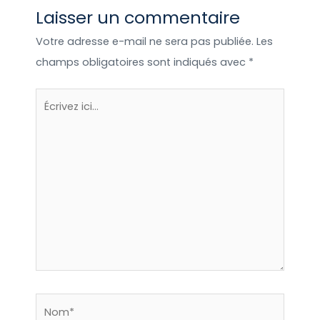
Laisser un commentaire
également en contact avec les
hébergeurs afin de les aider dans le suivi
Votre adresse e-mail ne sera pas publiée.
Les
de leurs réservations. C’est
champs obligatoires sont indiqués avec
*
accompagnée des meilleurs que je suis
formée au secteur du tourisme insolite.
Écrivez
ici…
Nom*