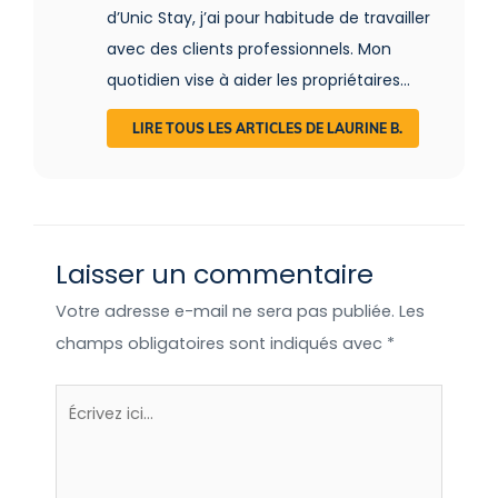
d’Unic Stay, j’ai pour habitude de travailler
avec des clients professionnels. Mon
quotidien vise à aider les propriétaires
d’hébergements insolites dans leur
LIRE TOUS LES ARTICLES DE LAURINE B.
commercialisation mais également à
renseigner et suivre les porteurs de
projet. De par mes études et mon
parcours, j’ai un réel attrait pour la
Laisser un commentaire
commercialisation, l’accompagnement
et l’optimisation de vos stratégies. Ma
Votre adresse e-mail ne sera pas publiée.
Les
passion ? Vous aidez à perfectionner
champs obligatoires sont indiqués avec
*
votre grille tarifaire ;) Je serais donc ravie
de vous apporter mon savoir !
Écrivez
ici…