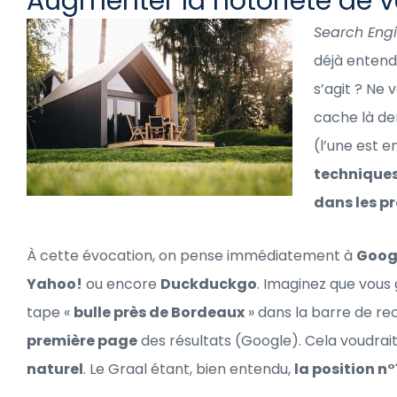
Augmenter la notoriété de vo
Search Engi
déjà entend
s’agit ? Ne 
cache là der
(l’une est e
techniques
dans les p
À cette évocation, on pense immédiatement à
Goog
Yahoo!
ou encore
Duckduckgo
. Imaginez que vous 
tape «
bulle près de Bordeaux
» dans la barre de re
première page
des résultats (Google). Cela voudrai
naturel
. Le Graal étant, bien entendu,
la position n°