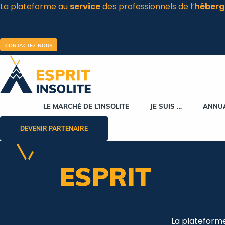
La plateforme au
service
des professionnels de l’
héberg
Aller
au
contenu
CONTACTEZ-NOUS
LE MARCHÉ DE L’INSOLITE
JE SUIS …
ANNU
DEVENIR PARTENAIRE
La plateform