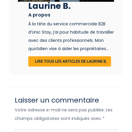
Laurine B.
A propos
À la tête du service commerciale B2B
d’Unic Stay, j’ai pour habitude de travailler
avec des clients professionnels. Mon
quotidien vise à aider les propriétaires
d’hébergements insolites dans leur
LIRE TOUS LES ARTICLES DE LAURINE B.
commercialisation mais également à
renseigner et suivre les porteurs de
projet. De par mes études et mon
parcours, j’ai un réel attrait pour la
Laisser un commentaire
commercialisation, l’accompagnement
et l’optimisation de vos stratégies. Ma
Votre adresse e-mail ne sera pas publiée.
Les
passion ? Vous aidez à perfectionner
champs obligatoires sont indiqués avec
*
votre grille tarifaire ;) Je serais donc ravie
de vous apporter mon savoir !