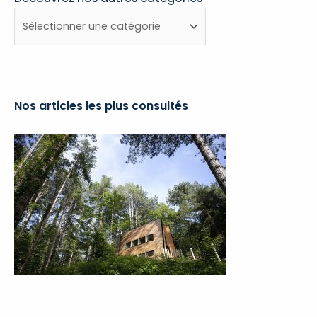
Découvrez
nos
autres
catégories
Nos articles les plus consultés