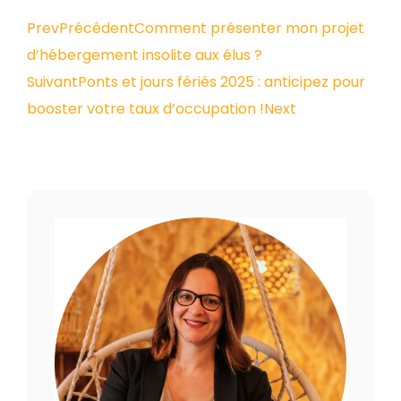
Prev
Précédent
Comment présenter mon projet
d’hébergement insolite aux élus ?
Suivant
Ponts et jours fériés 2025 : anticipez pour
booster votre taux d’occupation !
Next