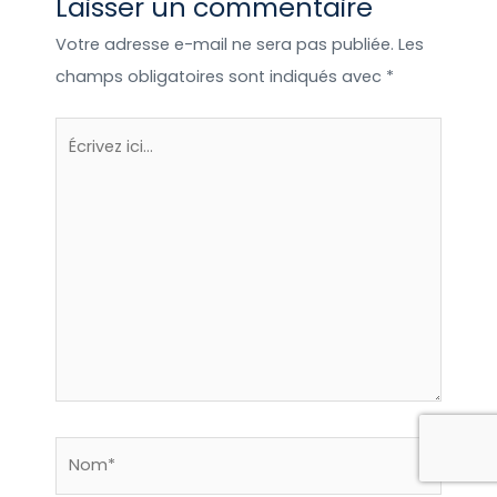
Laisser un commentaire
Québec, tente lodge en Afrique du Sud,
chalet trappeur aux Etats-Unis, bulle en
Votre adresse e-mail ne sera pas publiée.
Les
Australie…des expériences enrichissantes
champs obligatoires sont indiqués avec
*
que j’ai plaisir à partager !
Écrivez
ici…
Nom*