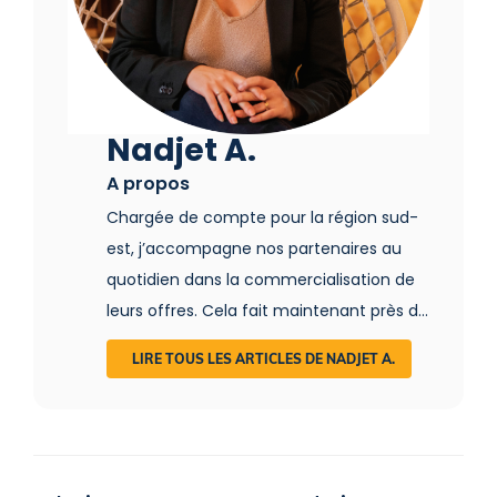
Nadjet A.
A propos
Chargée de compte pour la région sud-
est, j’accompagne nos partenaires au
quotidien dans la commercialisation de
leurs offres. Cela fait maintenant près de
15 ans que je baigne dans le monde du
LIRE TOUS LES ARTICLES DE NADJET A.
tourisme et du voyage. C’est d’ailleurs
lors de mes pérégrinations autour du
Monde que j’ai découvert l’hébergement
insolite. Cabane dans les arbres au