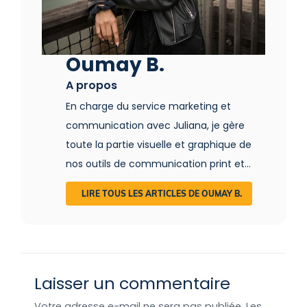
Oumay B.
A propos
En charge du service marketing et
communication avec Juliana, je gère
toute la partie visuelle et graphique de
nos outils de communication print et
web. Je mets également en valeur vos
LIRE TOUS LES ARTICLES DE OUMAY B.
hébergements insolites à travers des
interviews vidéos et visites virtuelles ! La
Team Marketing est là pour vous donner
de la visibilité sur les réseaux sociaux,
Laisser un commentaire
mais aussi pour vous partager de
précieux conseils quant au marketing et
Votre adresse e-mail ne sera pas publiée.
Les