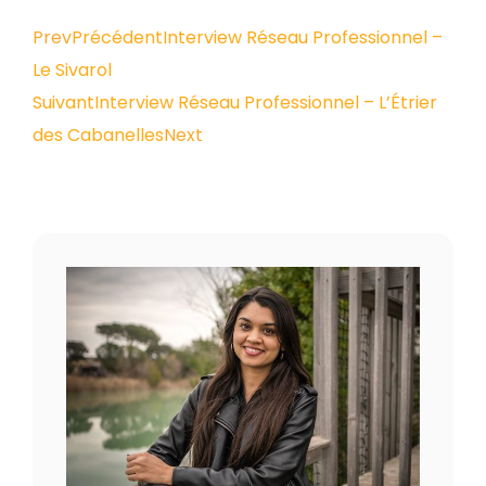
Prev
Précédent
Interview Réseau Professionnel –
Le Sivarol
Suivant
Interview Réseau Professionnel – L’Étrier
des Cabanelles
Next