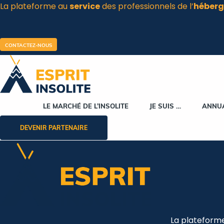
La plateforme au
service
des professionnels de l’
héberg
Aller
au
contenu
CONTACTEZ-NOUS
LE MARCHÉ DE L’INSOLITE
JE SUIS …
ANNU
DEVENIR PARTENAIRE
La plateform