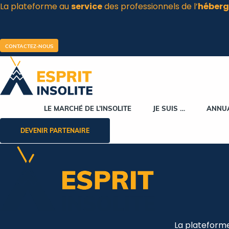
La plateforme au
service
des professionnels de l’
héberg
Aller
au
contenu
CONTACTEZ-NOUS
LE MARCHÉ DE L’INSOLITE
JE SUIS …
ANNU
DEVENIR PARTENAIRE
La plateform