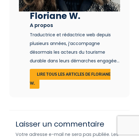
Floriane W.
A propos
Traductrice et rédactrice web depuis
plusieurs années, j’accompagne
désormais les acteurs du tourisme
durable dans leurs démarches engagées.
Tout en respectant leur univers, je mets
LIRE TOUS LES ARTICLES DE FLORIANE
en valeur les acteurs qui œuvrent pour
W.
permettre à tous d’adopter une pratique
touristique plus respectueuse et plus
écologique.
Laisser un commentaire
Votre adresse e-mail ne sera pas publiée.
Les