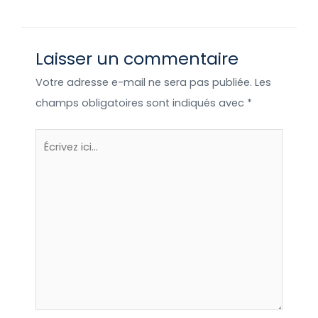
Team Marketing est là pour vous donner
de la visibilité sur les réseaux sociaux,
Laisser un commentaire
mais aussi pour vous partager de
précieux conseils quant au marketing et
Votre adresse e-mail ne sera pas publiée.
Les
à la communication en ligne.
champs obligatoires sont indiqués avec
*
Écrivez
ici…