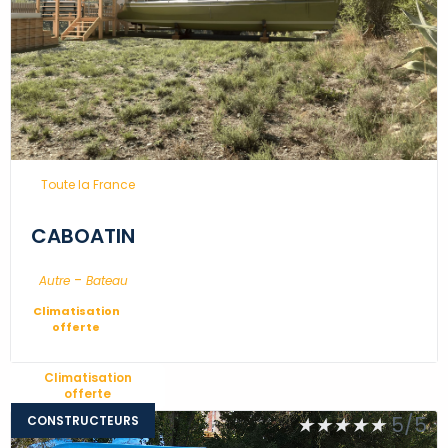
...
Toute la France
CABOATIN
-
...
Autre
Bateau
Climatisation
offerte
Climatisation
offerte
★
★
★
★
★
5/5
CONSTRUCTEURS