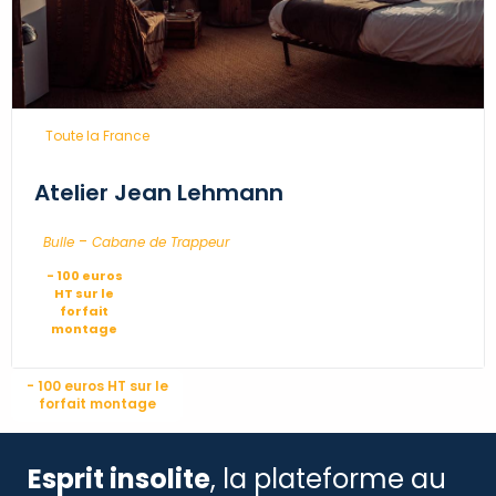
...
Toute la France
Atelier Jean Lehmann
-
...
Bulle
Cabane de Trappeur
- 100 euros
HT sur le
forfait
montage
- 100 euros HT sur le
forfait montage
Esprit insolite
, la plateforme au