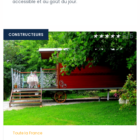
accessible et au goût du jour.
★
★
★
★
★
5/5
CONSTRUCTEURS
...
Toute la France