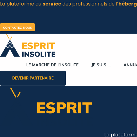
La plateforme au
service
des professionnels de l’
héberg
Aller
au
contenu
CONTACTEZ-NOUS
LE MARCHÉ DE L’INSOLITE
JE SUIS …
ANNU
DEVENIR PARTENAIRE
La plateform