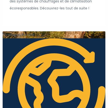
des systèmes de chauffages et de climatisation
écoresponsables. Découvrez-les tout de suite !
Économie durable