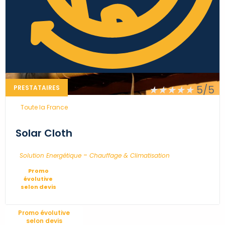
★
★
★
★
★
5/5
PRESTATAIRES
...
Toute la France
Solar Cloth
-
Solution Energétique
Chauffage & Climatisation
Promo
évolutive
selon devis
Promo évolutive
selon devis