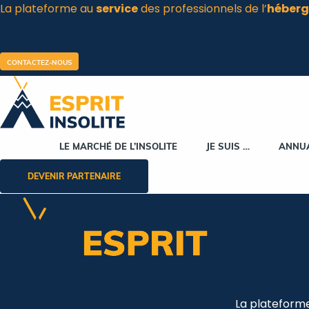
La plateforme au
service
des professionnels de l’
héberg
Aller
au
contenu
CONTACTEZ-NOUS
LE MARCHÉ DE L’INSOLITE
JE SUIS …
ANNU
DEVENIR PARTENAIRE
La plateform